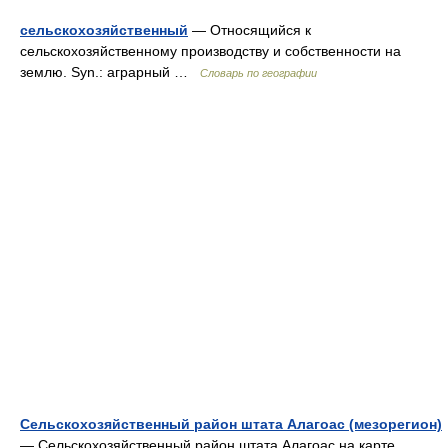
сельскохозяйственный
— Относящийся к
сельскохозяйственному производству и собственности на
землю. Syn.: аграрный …
Словарь по географии
Сельскохозяйственный район штата Алагоас (мезорегион)
— Сельскохозяйственный район штата Алагоас на карте.